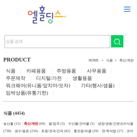
PRODUCT
HOME
>
식품
>
축산/계란
식품
|
카페용품
|
주방용품
|
사무용품
|
주문제작
|
디지털/가전
|
생활용품
|
워크웨어(유니폼/앞치마/모자)
|
기타(행사/샘플)
|
임박상품(유통기한)
|
식품 (4454)
|
|
|
|
농산물 (15)
축산/계란
(69)
쌀/잡곡 (3)
수산물/건어물 (5)
냉장/냉동/간편조리식품
|
|
|
|
|
(738)
생수/음료 (234)
토핑/견과/건과 (82)
통조림/피클 (29)
면/즉석밥 (27)
조미