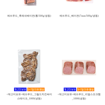
에쓰푸드_후레쉬베이컨(통/500g/냉동)
에쓰푸드_베이컨(7mm/500g/냉동)
<재고미보유>에쓰푸드_그릴드치킨싸이
<재고미보유>에쓰푸드_리얼스모크햄
스테이크_1000(냉동)
_1000(냉동)