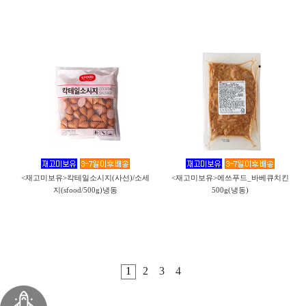
<재고미보유>칵테일소시지(사선)/소세
<재고미보유>에쓰푸드_바베큐치킨
지(sfood/500g)냉동
500g(냉동)
1
2
3
4