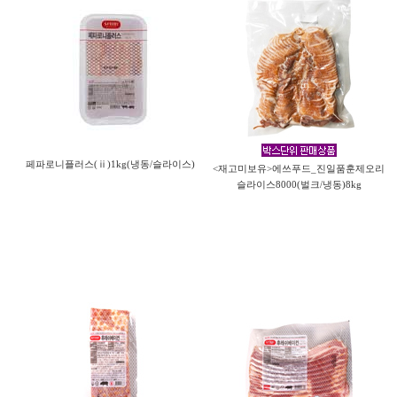
페파로니플러스(ⅱ)1kg(냉동/슬라이스)
<재고미보유>에쓰푸드_진일품훈제오리
슬라이스8000(벌크/냉동)8kg