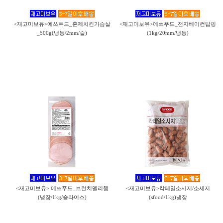
<재고미보유>에쓰푸드_훈제치킨가슴살
<재고미보유>에쓰푸드_전지베이컨탑핑
_500g(냉동/2mm/슬)
(1kg/20mm/냉동)
<재고미보유> 에쓰푸드_브런치델리햄
<재고미보유>칵테일소시지/소세지
(냉장/1kg/슬라이스)
(sfood/1kg)냉장