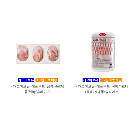
<재고미보유>에쓰푸드_잠봉mini(냉
<재고미보유>에쓰푸드_쿡페파로니
동/600g/슬라이스)
(ⅱ)1kg(냉동/슬라이스)