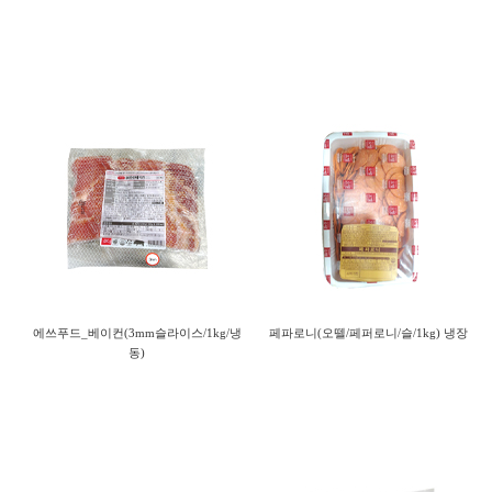
에쓰푸드_베이컨(3mm슬라이스/1kg/냉
페파로니(오뗄/페퍼로니/슬/1kg) 냉장
동)