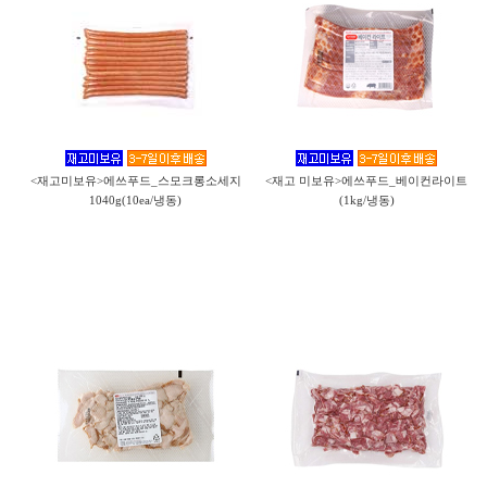
<재고미보유>에쓰푸드_스모크롱소세지
<재고 미보유>에쓰푸드_베이컨라이트
1040g(10ea/냉동)
(1kg/냉동)