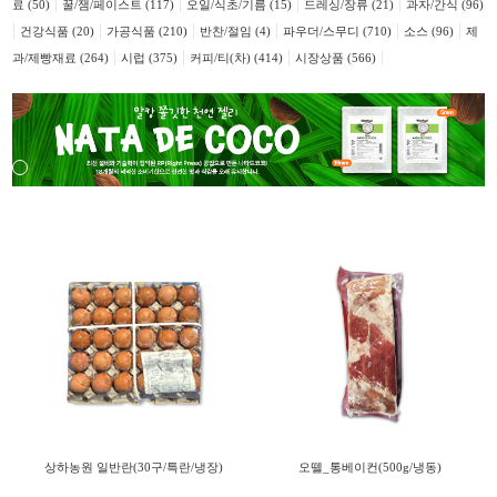
|
|
|
|
료 (50)
꿀/잼/페이스트 (117)
오일/식초/기름 (15)
드레싱/장류 (21)
과자/간식 (96)
|
|
|
|
|
|
건강식품 (20)
가공식품 (210)
반찬/절임 (4)
파우더/스무디 (710)
소스 (96)
제
|
|
|
|
과/제빵재료 (264)
시럽 (375)
커피/티(차) (414)
시장상품 (566)
상하농원 일반란(30구/특란/냉장)
오뗄_통베이컨(500g/냉동)