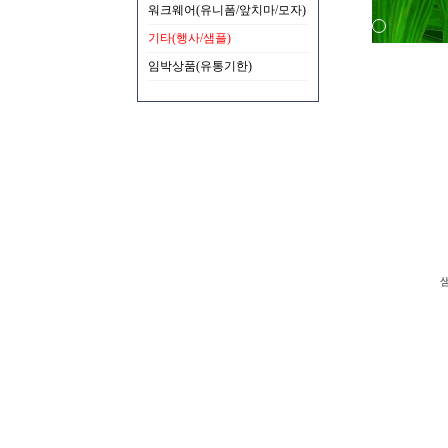
워크웨어(유니폼/앞치마/모자)
기타(행사/샘플)
임박상품(유통기한)