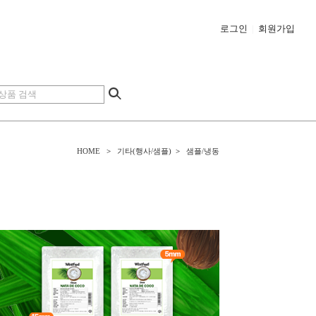
로그인
|
회원가입
HOME
>
기타(행사/샘플)
>
샘플/냉동