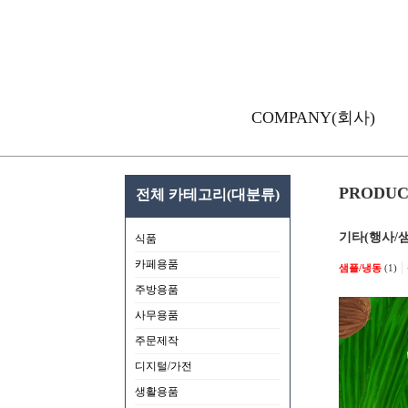
COMPANY(회사)
PRODU
전체 카테고리(대분류)
기타(행사/샘플
식품
카페용품
|
샘플/냉동
(1)
주방용품
사무용품
주문제작
디지털/가전
생활용품