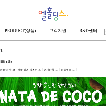
PRODUCT(상품)
고객지원
R&D센터
CT
) (18)
|
|
|
|
샘플/냉장 (2)
샘플/실온(상온) (15)
행사상품 (0)
선물세트 (0)