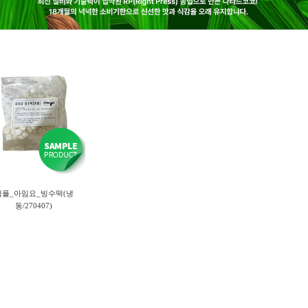
샘플_아임요_빙수떡(냉
동/270407)