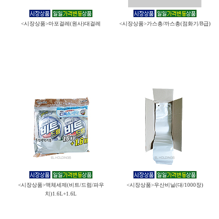
<시장상품>마포걸레(원사)대걸레
<시장상품>가스총/까스총(점화기/B급)
<시장상품>액체세제(비트/드럼/파우
<시장상품>우산비닐(대/1000장)
치)1.6L+1.6L