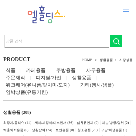
PRODUCT
HOME
>
생활용품
>
시장상품
식품
|
카페용품
|
주방용품
|
사무용품
|
주문제작
|
디지털/가전
|
생활용품
|
워크웨어(유니폼/앞치마/모자)
|
기타(행사/샘플)
|
임박상품(유통기한)
|
생활용품 (208)
|
|
|
|
화장지/물티슈 (11)
세제/세정제/디스펜서 (36)
섬유유연제 (0)
제습/방향/탈취 (2)
|
|
|
|
|
해충퇴치용품 (0)
생활잡화 (24)
보안용품 (0)
청소용품 (29)
구강/위생용품 (1)