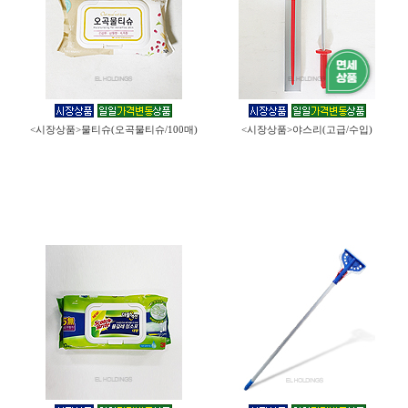
<시장상품>물티슈(오곡물티슈/100매)
<시장상품>야스리(고급/수입)