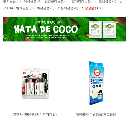
|
|
|
|
|
취사용품 (3)
목욕용품 (1)
건강관리용품 (0)
인테리어소품 (3)
포장용품 (5)
공
|
|
|
|
|
구 (16)
반려동물 (0)
미용용품 (5)
자동차용품 (0)
시장상품
(39)
건전지(D형/에너자이저/대/2입)
매직블럭(주방용품)재고운용