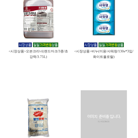
<시장상품>오븐크리너(랜드마크/3종/초
<시장상품>비누(미용/샤워랑/130e*3입/
강력/3.75L)
화이트플로랄)