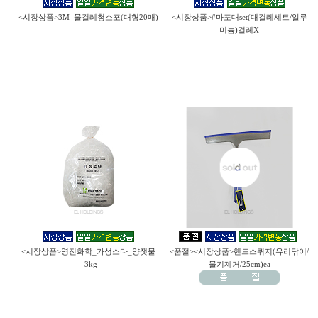
<시장상품>3M_물걸레청소포(대형20매)
<시장상품>#마포대set(대걸레세트/알루
미늄)걸레X
<시장상품>영진화학_가성소다_양잿물
<품절><시장상품>핸드스퀴지(유리닦이/
_3kg
물기제거/25cm)ea