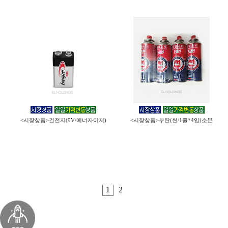
<시장상품>건전지(9V/에너자이저)
<시장상품>부탄(썬/1줄*4입)소분
1
2