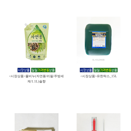
<시장상품>물비누(자연퐁/리필/주방세
<시장상품>유한락스_15L
제/1.1L)솔향