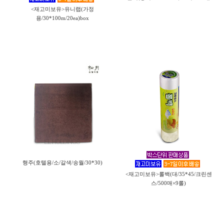
<재고미보유>유니랩(가정
용/30*100m/20ea)box
행주(호텔용/소/갈색/송월/30*30)
<재고미보유>롤백(대/35*45/크린센
스/500매×9롤)