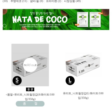
|
|
|
|
|
(10)
주방데코 (11)
냄비/솥 (0)
프라이팬 (2)
시장상품 (49)
퓨리트_니트릴장갑(L/화이트/100
<품절>퓨리트_니트릴장갑(S/화이트/100
입/350g)
입/350g)