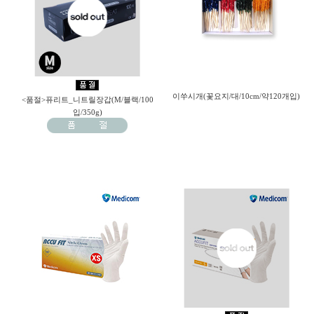
이쑤시개(꽃요지/대/10cm/약120개입)
<품절>퓨리트_니트릴장갑(M/블랙/100
입/350g)