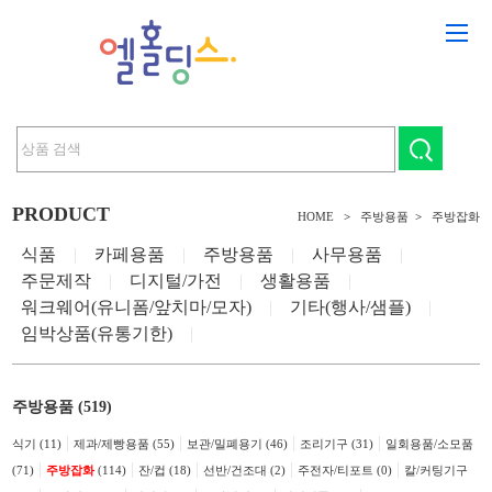
PRODUCT
HOME
>
주방용품
>
주방잡화
식품
|
카페용품
|
주방용품
|
사무용품
|
주문제작
|
디지털/가전
|
생활용품
|
워크웨어(유니폼/앞치마/모자)
|
기타(행사/샘플)
|
임박상품(유통기한)
|
주방용품 (519)
|
|
|
|
식기 (11)
제과/제빵용품 (55)
보관/밀폐용기 (46)
조리기구 (31)
일회용품/소모품
|
|
|
|
|
(71)
주방잡화
(114)
잔/컵 (18)
선반/건조대 (2)
주전자/티포트 (0)
칼/커팅기구