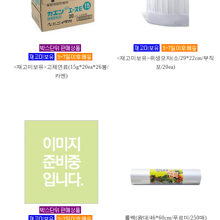
<재고미보유>위생모자(소/29*22cm/부직
<재고미보유>고체연료(15g*20ea*26봉/
포/20ea)
카엔)
롤백(왕대/46*60cm/푸르미/250매)