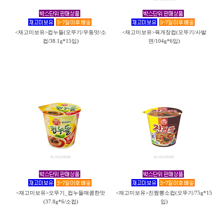
<재고미보유>컵누들(오뚜기/우동맛/소
<재고미보유>육개장컵(오뚜기/사발
컵/38.1g*15입)
면/104g*6입)
<재고미보유>오뚜기_컵누들매콤한맛
<재고미보유>진짬뽕소컵(오뚜기/75g*15
(37.8g*6/소컵)
입)