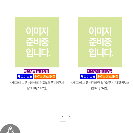
<재고미보유>참깨라면컵(오뚜기/큰사
<재고미보유>진라면컵(오뚜기/매운맛/소
발/110g*12입)
컵/65g*6입)!
1
2