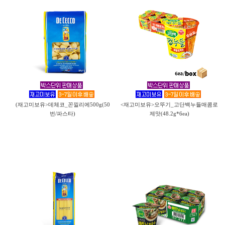
(재고미보유>데체코_꼰낄리에500g(50
<재고미보유>오뚜기_고단백누들매콤로
번/파스타)
제맛(48.2g*6ea)