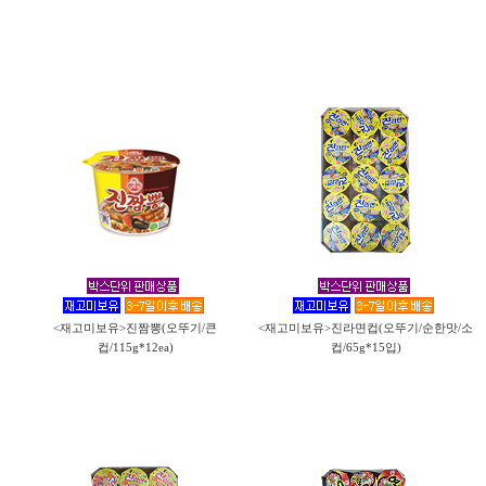
<재고미보유>진짬뽕(오뚜기/큰
<재고미보유>진라면컵(오뚜기/순한맛/소
컵/115g*12ea)
컵/65g*15입)