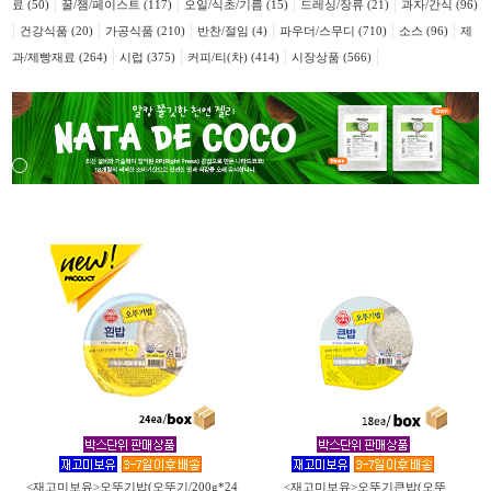
|
|
|
|
료 (50)
꿀/잼/페이스트 (117)
오일/식초/기름 (15)
드레싱/장류 (21)
과자/간식 (96)
|
|
|
|
|
|
건강식품 (20)
가공식품 (210)
반찬/절임 (4)
파우더/스무디 (710)
소스 (96)
제
|
|
|
|
과/제빵재료 (264)
시럽 (375)
커피/티(차) (414)
시장상품 (566)
<재고미보유>오뚜기밥(오뚜기/200g*24
<재고미보유>오뚜기큰밥(오뚜