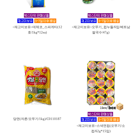
<재고미보유>데체코_스파게티(12
<재고미보유>오뚜기_컵누들/6입/베트남
호/1kg*12ea)
쌀국수/47g)
당면(자른/오뚜기/1kg)/C0110187
<재고미보유>스낵면컵(오뚜기/소
컵/62g*15입)