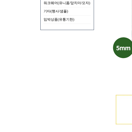
워크웨어(유니폼/앞치마/모자)
기타(행사/샘플)
임박상품(유통기한)