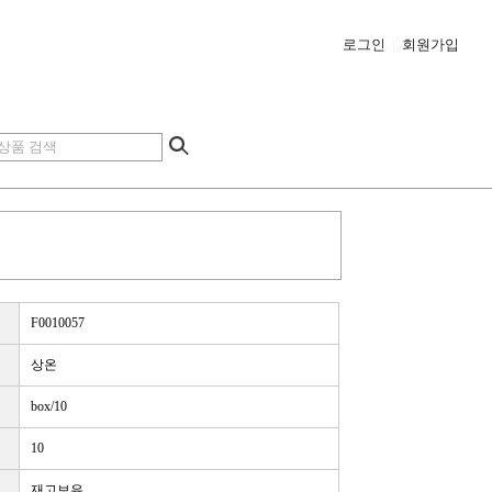
로그인
|
회원가입
F0010057
상온
box/10
10
재고보유