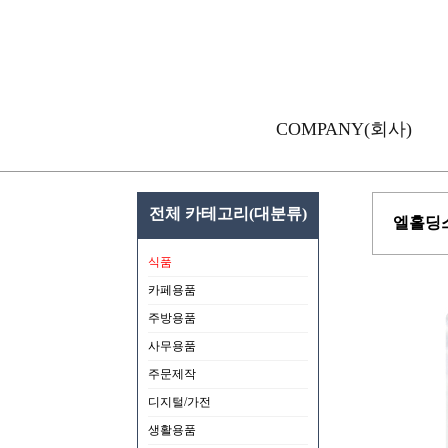
COMPANY(회사)
전체 카테고리(대분류)
엘홀딩스
식품
카페용품
주방용품
사무용품
주문제작
디지털/가전
생활용품