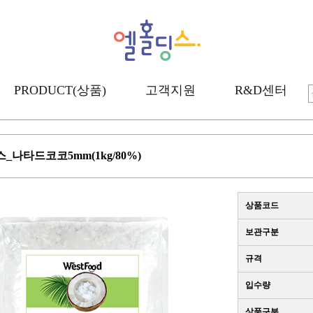
PRODUCT(상품)
고객지원
R&D센터
_나타드코코5mm(1kg/80%)
상품코드
보관구분
규격
입수량
상품구분