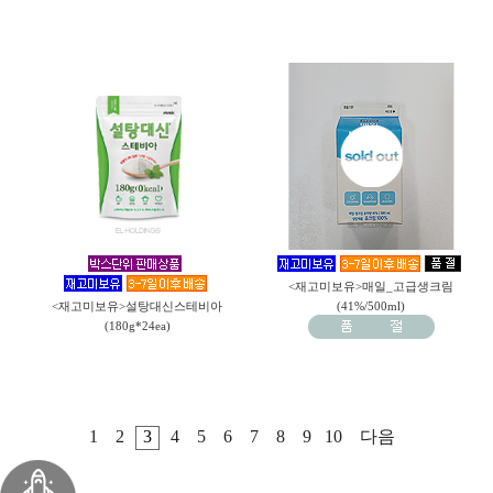
<재고미보유>매일_고급생크림
<재고미보유>설탕대신스테비아
(41%/500ml)
(180g*24ea)
1
2
3
4
5
6
7
8
9
10
다음