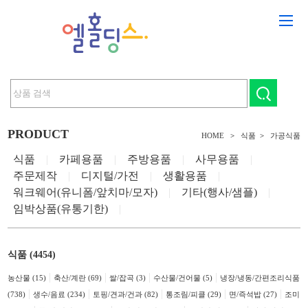
PRODUCT
HOME
>
식품
>
가공식품
식품
|
카페용품
|
주방용품
|
사무용품
|
주문제작
|
디지털/가전
|
생활용품
|
워크웨어(유니폼/앞치마/모자)
|
기타(행사/샘플)
|
임박상품(유통기한)
|
식품 (4454)
|
|
|
|
농산물 (15)
축산/계란 (69)
쌀/잡곡 (3)
수산물/건어물 (5)
냉장/냉동/간편조리식품
|
|
|
|
|
(738)
생수/음료 (234)
토핑/견과/건과 (82)
통조림/피클 (29)
면/즉석밥 (27)
조미