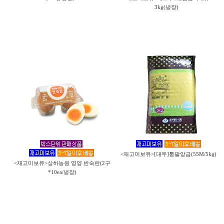
3kg(냉장)
<재고미보유>[대두]통팥앙금(55M/5kg)
<재고미보유>상하농원 영양 반숙란(2구
*10ea/냉장)