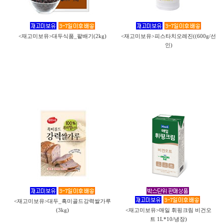
<재고미보유>대두식품_팥배기(2kg)
<재고미보유>피스타치오레진((600g/선
인)
<재고미보유>대두_흑미골드강력쌀가루
(3kg)
<재고미보유>매일 휘핑크림 비건오
트 1L*10/냉장)