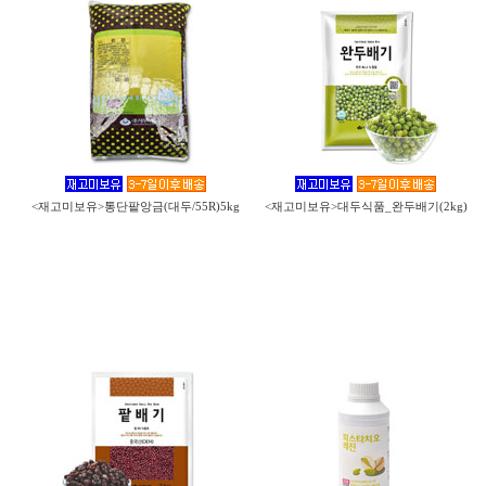
<재고미보유>통단팥앙금(대두/55R)5kg
<재고미보유>대두식품_완두배기(2kg)