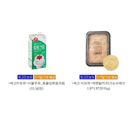
<재고미보유>서울우유_동물성휘핑크림
<재고 미보유>에멘탈치즈(가는슈레드
(1L/냉장)
1.8*1.8*20/1kg)