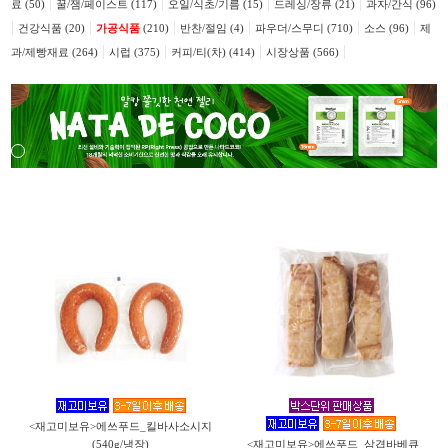
|
|
|
|
료 (50)
꿀/잼/페이스트 (117)
오일/식초/기름 (15)
드레싱/장류 (21)
과자/간식 (96)
|
|
|
|
|
|
건강식품 (20)
가공식품
(210)
반찬/절임 (4)
파우더/스무디 (710)
소스 (96)
제
|
|
|
|
과/제빵재료 (264)
시럽 (375)
커피/티(차) (414)
시장상품 (566)
<재고미보유>에쓰푸드_킬바사소시지
(540g/냉장)
<재고미보유>에쓰푸드_삼겹바베큐