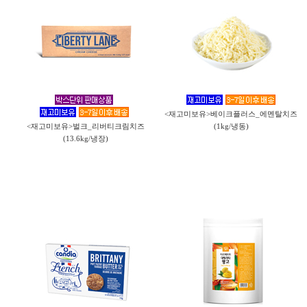
<재고미보유>베이크플러스_에멘탈치즈
<재고미보유>벌크_리버티크림치즈
(1kg/냉동)
(13.6kg/냉장)