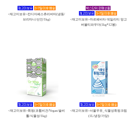
<재고미보유>칸디아페스츄리버터(냉동/
브리타니/선인/1kg)
<재고미보유>까르페비타 데일리티 망고
버블티파우더(1kg*12봉)
<재고미보유>휘핑(코휩비건/Vegan/솔비
<재고미보유>서울우유_식물성휘핑크림
톨/식물성/1kg)
(1L/냉장/가당)