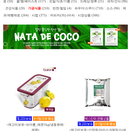
|
|
|
|
료 (50)
꿀/잼/페이스트 (117)
오일/식초/기름 (15)
드레싱/장류 (21)
과자/간식 (96)
|
|
|
|
|
|
건강식품 (20)
가공식품
(210)
반찬/절임 (4)
파우더/스무디 (710)
소스 (96)
제
|
|
|
|
과/제빵재료 (264)
시럽 (375)
커피/티(차) (414)
시장상품 (566)
<재고미보유>브아롱_레몬1kg(냉동퓨레/
제원)
<재고미보유>산양유/아이스크림믹스(세