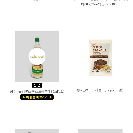
미/3kg*2ea/액상) <BOX>
동서_초코그래놀라(1kg/시리얼)
카야_솔리몬스퀴즈드레몬(990ml(1L)