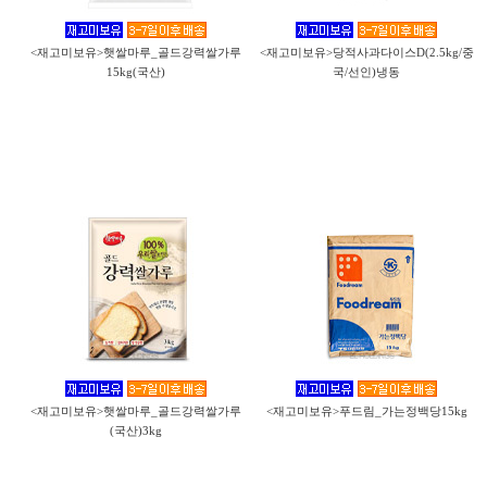
<재고미보유>햇쌀마루_골드강력쌀가루
<재고미보유>당적사과다이스D(2.5kg/중
15kg(국산)
국/선인)냉동
<재고미보유>햇쌀마루_골드강력쌀가루
<재고미보유>푸드림_가는정백당15kg
(국산)3kg