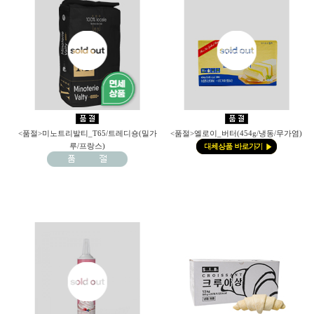
<품절>미노트리발티_T65/트레디숑(밀가
<품절>엘로이_버터(454g/냉동/무가염)
루/프랑스)