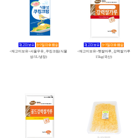
<재고미보유>서울우유_쿠킹크림(식물
<재고미보유>햇쌀마루_강력쌀가루
성/1L/냉장)
15kg(국산)