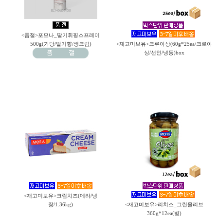
<품절>포모나_딸기휘핑스프레이
500g(가당/딸기향/생크림)
<재고미보유>크루아상(60g*25ea/크로아
상/선인/냉동)box
<재고미보유>크림치즈(메라/냉
장/1.36kg)
<재고미보유>리치스_그린올리브
360g*12ea(병)