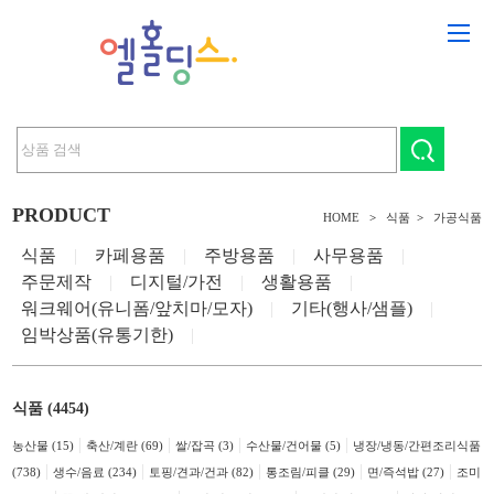
PRODUCT
HOME
>
식품
>
가공식품
식품
|
카페용품
|
주방용품
|
사무용품
|
주문제작
|
디지털/가전
|
생활용품
|
워크웨어(유니폼/앞치마/모자)
|
기타(행사/샘플)
|
임박상품(유통기한)
|
식품 (4454)
|
|
|
|
농산물 (15)
축산/계란 (69)
쌀/잡곡 (3)
수산물/건어물 (5)
냉장/냉동/간편조리식품
|
|
|
|
|
(738)
생수/음료 (234)
토핑/견과/건과 (82)
통조림/피클 (29)
면/즉석밥 (27)
조미