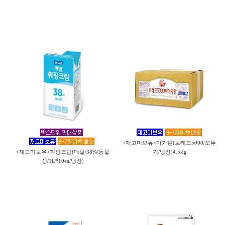
<재고미보유>마가린(브레드5000/오뚜
<재고미보유>휘핑크림(매일/38%/동물
기/냉장)4.5kg
성/1L*10ea/냉장)