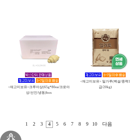
<재고미보유> 밀가루(백설/중력1
<재고미보유>크루아상(65g*80ea/크로아
급/20kg)
상/선인/냉동)box
1
2
3
4
5
6
7
8
9
10
다음